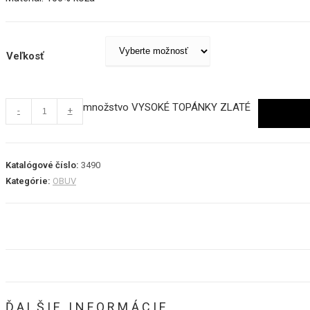
Veľkosť
množstvo VYSOKÉ TOPÁNKY ZLATÉ
-
+
PRIDAŤ
Katalógové číslo:
3490
Kategórie:
OBUV
ĎALŠIE INFORMÁCIE