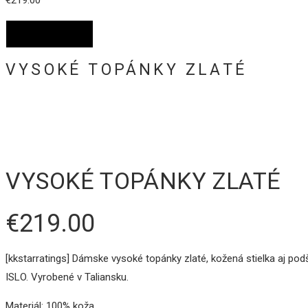
€
219.00
Select Options
VYSOKÉ TOPÁNKY ZLATÉ
VYSOKÉ TOPÁNKY ZLATÉ
€
219.00
[kkstarratings] Dámske vysoké topánky zlaté, kožená stielka aj p
ISLO.
Vyrobené v
Taliansku.
Materiál:
100% koža