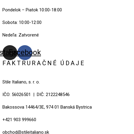
Pondelok – Piatok 10:00-18:00
Sobota: 10:00-12:00
Nedeľa: Zatvorené
nstagram
Facebook
FAKTRURAČNÉ ÚDAJE
Stile Italiano, s. r. o.
IČO: 56026501 | DIČ: 2122248546
Bakossova 14464/3E, 974 01 Banská Bystrica
+421 903 999660
obchod@stileitaliano.sk